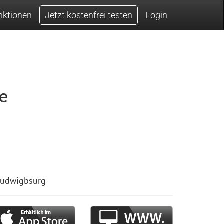
nktionen
Jetzt kostenfrei testen
Login
e
 Ludwigbsurg