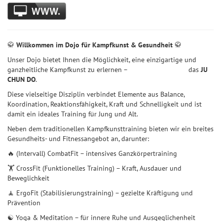
🥋
Willkommen im Dojo für Kampfkunst & Gesundheit
🥋
Unser Dojo bietet Ihnen die Möglichkeit, eine einzigartige und
ganzheitliche Kampfkunst zu erlernen – das
JU
CHUN DO
.
Diese vielseitige Disziplin verbindet Elemente aus Balance,
Koordination, Reaktionsfähigkeit, Kraft und Schnelligkeit und ist
damit ein ideales Training für Jung und Alt.
Neben dem traditionellen Kampfkunsttraining bieten wir ein breites
Gesundheits- und Fitnessangebot an, darunter:
🔥 (Intervall) CombatFit – intensives Ganzkörpertraining
🏋️ CrossFit (Funktionelles Training) – Kraft, Ausdauer und
Beweglichkeit
🧘 ErgoFit (Stabilisierungstraining) – gezielte Kräftigung und
Prävention
☯️ Yoga & Meditation – für innere Ruhe und Ausgeglichenheit